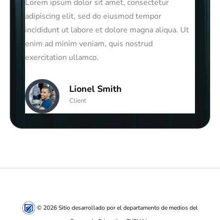
Lorem ipsum dolor sit amet, consectetur
Lorem
adipiscing elit, sed do eiusmod tempor
adipi
a. Ut
incididunt ut labore et dolore magna aliqua. Ut
incid
enim ad minim veniam, quis nostrud
enim 
exercitation ullamco.
exerc
Lionel Smith
Client
© 2026 Sitio desarrollado por el departamento de medios del